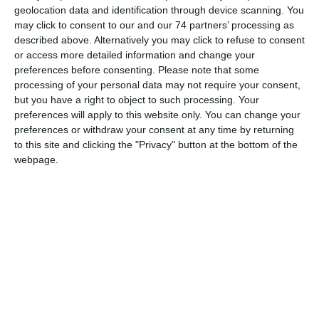
geolocation data and identification through device scanning. You
Αρχική Σελίδα
Το Ιδρυμα
may click to consent to our and our 74 partners’ processing as
described above. Alternatively you may click to refuse to consent
or access more detailed information and change your
preferences before consenting.
Please note that some
processing of your personal data may not require your consent,
ΤΟ ΙΔΡΥΜΑ
but you have a right to object to such processing. Your
preferences will apply to this website only. You can change your
preferences or withdraw your consent at any time by returning
to this site and clicking the "Privacy" button at the bottom of the
Το Ίδρυμα Ευαγόρα και Κάθλην Λανίτη ιδρύθηκε τον
webpage.
Νοέμβριο του 2001 από τους Κώστα, Πλάτωνα, Μάριο και
Ισαβέλλα, παιδιά του Ευαγόρα και της Κάθλην Λανίτη. Έχει
εγγραφεί σύμφωνα με το νόμο ως μη κερδοσκοπικός
οργανισμός με έδρα τη Λεμεσό.
Το Ίδρυμα δημιουργήθηκε στη μνήμη του αείμνηστου
Ευαγόρα και της Κάθλην Λανίτη και σκοπό έχει να συνεχίσει
την κοινωνική τους προσφορά. Αυτή τη στιγμή είναι ο