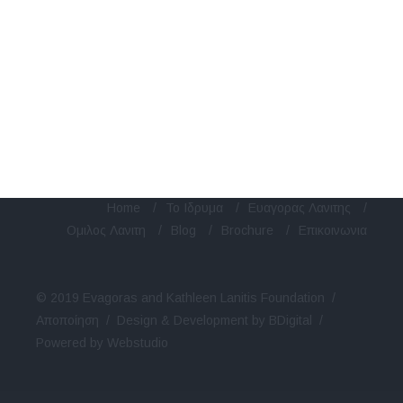
Home
/
Το Ιδρυμα
/
Ευαγορας Λανιτης
/
Ομιλος Λανιτη
/
Blog
/
Brochure
/
Επικοινωνια
© 2019 Evagoras and Kathleen Lanitis Foundation /
Αποποίηση
/
Design & Development by BDigital
/
Powered by Webstudio